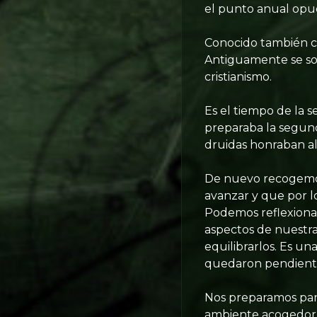
el punto anual opues
Conocido también co
Antiguamente se solí
cristianismo.
Es el tiempo de la s
preparaba la segund
druidas honraban al 
De nuevo recogemos 
avanzar y que por l
Podemos reflexionar
aspectos de nuestr
equilibrarlos. Es u
quedaron pendient
Nos preparamos para
ambiente acogedor e