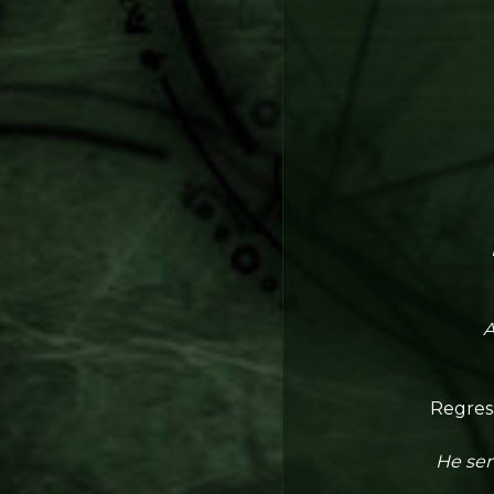
A
Regresa
He sem