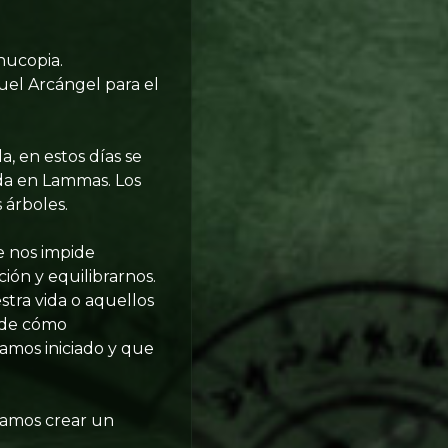
nucopia.
guel Arcángel para el
a, en estos días se
ada en Lammas. Los
 árboles.
e nos impide
ión y equilibrarnos.
tra vida o aquellos
 de cómo
amos iniciado y que
ntamos crear un