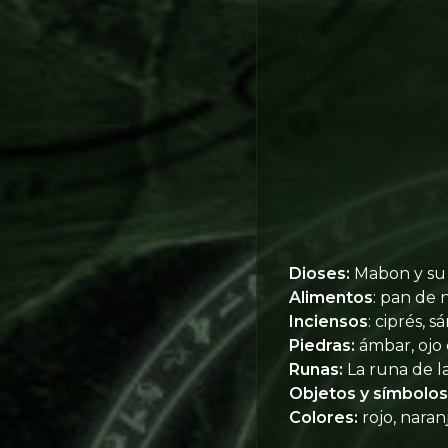
Dioses:
Mabon y su
Alimentos
: pan de n
Inciensos
: ciprés, s
Piedras:
ámbar, ojo d
Runas:
La runa de l
Objetos y símbolos
Colores:
rojo, nara