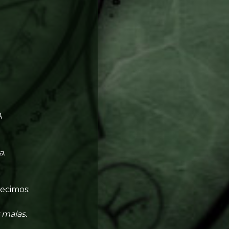
A
a.
decimos:
 malas.