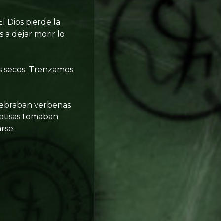
l Dios pierde la
 a dejar morir lo
os secos. Trenzamos
elebraban verbenas
dotisas tomaban
rse.