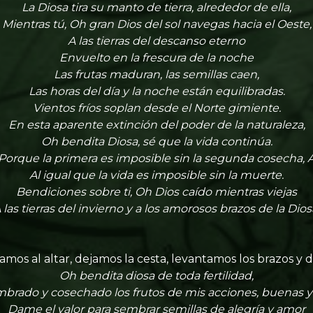
La Diosa tira su manto de tierra, alrededor de ella,
Mientras tú, Oh gran Dios del sol navegas hacia el Oeste,
A las tierras del descanso eterno
Envuelto en la frescura de la noche
Las frutas maduran, las semillas caen,
Las horas del día y la noche están equilibradas.
Vientos fríos soplan desde el Norte gimiente.
En esta aparente extinción del poder de la naturaleza,
Oh bendita Diosa, sé que la vida continúa.
Porque la primera es imposible sin la segunda cosecha, 
Al igual que la vida es imposible sin la muerte.
Bendiciones sobre ti, Oh Dios caído mientras viejas
 las tierras del invierno y a los amorosos brazos de la Dios
mos al altar, dejamos la cesta, levantamos los brazos y 
Oh bendita diosa de toda fertilidad,
brado y cosechado los frutos de mis acciones, buenas y
Dame el valor para sembrar semillas de alegría y amor