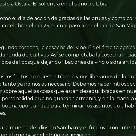
to a Ostara. El sol entra en el signo de Libra.
mo el día de acción de gracias de las brujas y como cor
a celebrar el día 25, el cual pasó a ser el día de San Mi
egunda cosecha, la cosecha del vino. En el ámbito agrícol
a ronda de cultivos. Así se completaba la cosecha inici
dios del bosque dejando libaciones de vino o sidra en los
los frutos de nuestro trabajo y nos liberamos de lo qu
o tanto ya no nos es necesario. Debemos hacer introspecc
 sobre aquellas cosas que están desequilibradas en nues
a personalidad que no guardan armonía, y en la manera
na buena oportunidad para terminar los asuntos que habí
es.
 la muerte del dios en Samhain y el frío invierno. Inte
n el que pasar el otoño y el invierno.