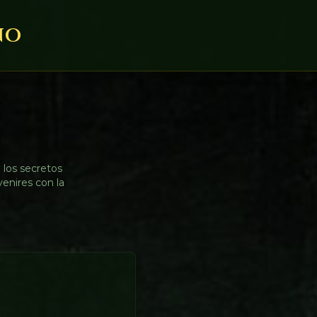
ño
 los secretos
venires con la