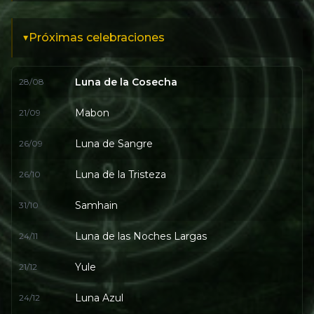
Próximas celebraciones
▸
Luna de la Cosecha
28/08
Mabon
21/09
Luna de Sangre
26/09
Luna de la Tristeza
26/10
Samhain
31/10
Luna de las Noches Largas
24/11
Yule
21/12
Luna Azul
24/12