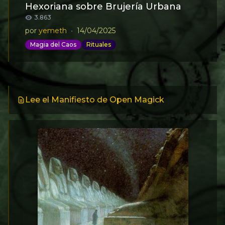
Hexoriana sobre Brujería Urbana
3.863
por
yemeth
•
14/04/2025
Magia del Caos
Rituales
Lee el Manifiesto de Open Magick