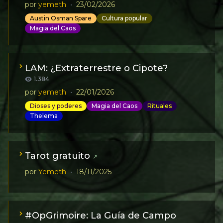
por
yemeth
•
23/02/2026
Austin Osman Spare
Cultura popular
Magia del Caos
LAM: ¿Extraterrestre o Cipote?
1.384
por
yemeth
•
22/01/2026
Dioses y poderes
Magia del Caos
Rituales
Thelema
Tarot gratuito
↗
por
Yemeth
•
18/11/2025
#OpGrimoire: La Guía de Campo