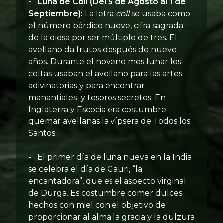
- Luna de Coll (Del 5 de Agosto al 1 de
Septiembre):
La letra
coll
se usaba como
el número bárdico nueve, cifra sagrada
de la diosa por ser múltiplo de tres. El
avellano da frutos después de nueve
años. Durante el noveno mes lunar los
celtas usaban el avellano para las artes
adivinatorias y para encontrar
manantiales y tesoros secretos. En
Inglaterra y Escocia era costumbre
quemar avellanas la vípsera de Todos los
Santos.
- El primer día de luna nueva en la India
se celebra el día de Gauri, “la
encantadora”, que es el aspecto virginal
de Durga. Es costumbre comer dulces
hechos con miel con el objetivo de
proporcionar al alma la gracia y la dulzura