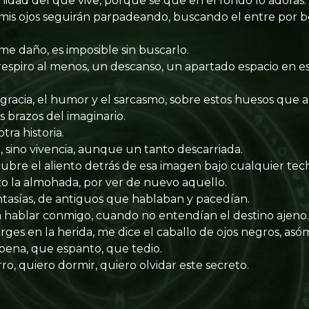
nidad del que vive, porque sé que en el fondo lo adoras.
 mis ojos seguirán parpadeando, buscando el entre por b
 daño, es imposible sin buscarlo.
respiro al menos, un descanso, un apartado espacio en es
a gracia, el humor y el sarcasmo, sobre estos huesos que
os brazos del imaginario.
tra historia.
 sino vivencia, aunque un tanto descarriada.
ubre el aliento detrás de esa imagen bajo cualquier tec
azo la almohada, por ver de nuevo aquello.
ntasías, de antiguos que hablaban y pacedían.
 hablar conmigo, cuando no entendían el destino ajeno.
rges en la herida, me dice el caballo de ojos negros, asó
pena, que espanto, que tedio.
erro, quiero dormir, quiero olvidar este secreto.