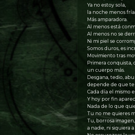
Ya no estoy sola,
la noche menos fría
Más amparadora.
Al menos está conm
Al menos no se derr
Ni mi piel se corro
Somos duros, es inc
Movimiento tras mov
Primera conquista, d
un cuerpo más.
Desgana, tedio, abu
depende de que te a
Cada día el mismo e
Y hoy por fin aparec
Nada de lo que quie
Tu no me quieres m
Tu, borrosa imagen,
a nadie, ni siquiera a