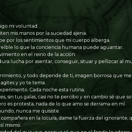
.
igo mi voluntad.
iten mis manos por la suciedad ajena.
mpe por los sentimientos que mi cuerpo alberga.
reíble lo que la conciencia humana puede aguantar.
imiento en el reino de la acción.
ura lucha por asentar, conseguir, situar y pellizcar al m
rrimiento, y todo depende de ti, imagen borrosa que m
gites y yo te tema.
xperimento. Cada noche esta rutina.
es, sin tus galas, casi no te percibo y en cambio sé que s
ro es protesta, nada de lo que amo se derrama en mí.
undo, nunca me quisiste.
 compañera en la locura, dame la fuerza del ignorante, 
 sí mismo.