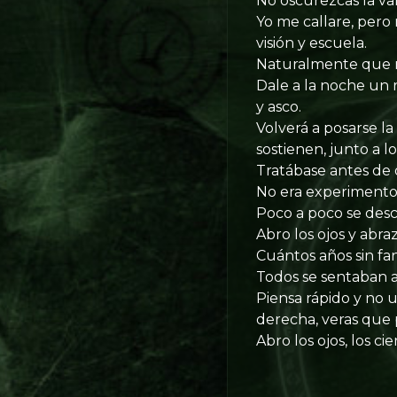
No oscurezcas la va
Yo me callare, pero
visión y escuela.
Naturalmente que me
Dale a la noche un 
y asco.
Volverá a posarse l
sostienen, junto a l
Tratábase antes de o
No era experimento,
Poco a poco se desc
Abro los ojos y abr
Cuántos años sin fa
Todos se sentaban a
Piensa rápido y no u
derecha, veras que 
Abro los ojos, los ci