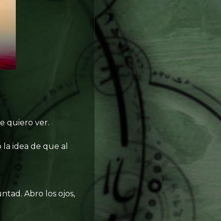
ue quiero ver.
 la idea de que al
ntad. Abro los ojos,