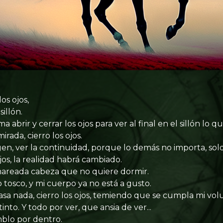
los ojos,
illón.
abrir y cerrar los ojos para ver al final en el sillón lo q
mirada, cierro los ojos.
en, ver la continuidad, porque lo demás no importa, solo
jos, la realidad habrá cambiado.
, mareada cabeza que no quiere dormir.
 tosco, y mi cuerpo ya no está a gusto.
pasa nada, cierro los ojos, temiendo que se cumpla mi volu
into. Y todo por ver, que ansia de ver...
mblo por dentro.