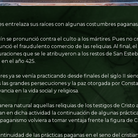
ires entrelaza sus raíces con algunas costumbres paganas
n se pronunció contra el culto a los mártires. Pues no cr
nció el fraudulento comercio de las reliquias. Al final, el
curaciones que se le atribuyeron a los restos de San Est
 en el año 425.
ires ya se venía practicando desde finales del siglo II si
as las grandes persecuciones y la paz otorgada por Consta
ncia en la vida social y religiosa.
era natural aquellas reliquias de los testigos de Cristo
an en dicha actividad la continuación de algunas práctic
aganismo volviera a tomar ventaja frente la figura de Cr
tinuidad de las prácticas paganas en el seno del cristia