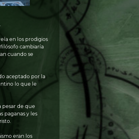
.
eía en los prodigios
 filósofo cambiaría
eban cuando se
endo aceptado por la
ntino lo que le
 a pesar de que
as paganas y les
isto.
nismo eran los