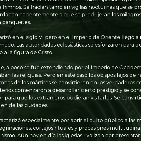
 e himnos. Se hacían también vigilias nocturnas que se p
uardaban pacientemente a que se produjeran los milagros. 
n banquetes.
rizó en el siglo VI pero en el Imperio de Oriente llegó a 
odo. Las autoridades eclesiásticas se esforzaron para q
 a la figura de Cristo.
, a poco se fue extendiendo por el Imperio de Occidente
an las reliquias. Pero en este caso los obispos lejos de r
mbas de los mártires se convirtieron en los verdaderos ce
terios comenzaron a desarrollar cierto prestigio y se cons
 para que los extranjeros pudieran visitarlos. Se convir
en de las ciudades.
aracterizó especialmente por abrir el culto público a las 
grinaciones, cortejos rituales y procesiones multitudinar
nismo. Aún hoy en día las iglesias rivalizan por presentar 