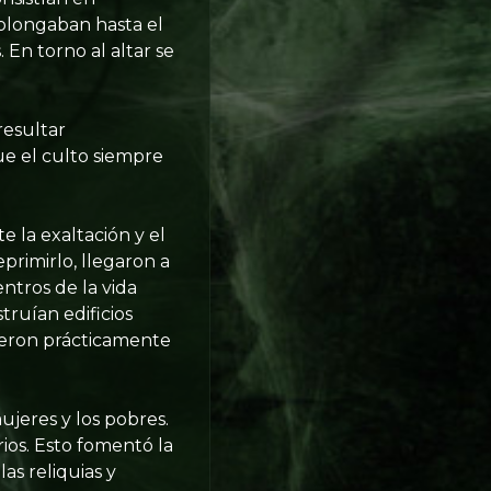
rolongaban hasta el
En torno al altar se
resultar
ue el culto siempre
 la exaltación y el
eprimirlo, llegaron a
ntros de la vida
truían edificios
tieron prácticamente
mujeres y los pobres.
ios. Esto fomentó la
las reliquias y