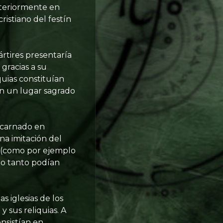
steriormente en
ristiano del festín
ártires presentaría
gracias a su
iquias constituían
an un lugar sagrado
encarnado en
na imitación del
es (como por ejemplo
lo tanto podían
as iglesias de los
y sus reliquias. A
onsistían en