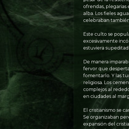
ofrendas, plegarias
alba. Los fieles ag
celebraban tambié
Este culto se popula
excesivamente incóm
estuviera supeditado
De manera imparable
fervor que despertab
fomentarlo. Y las tu
religiosa. Los cemen
complejos al rededor
en ciudades al marg
El cristianismo se c
Se organizaban pere
expansión del cristia