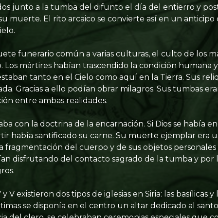
s junto a la tumba del difunto el día del entierro y po
su muerte. El rito arcaico se convierte así en un anticipo c
ielo.
ete funerario común a varias culturas, el culto de los m
Los mártires habían trascendido la condición humana y 
o estaban tanto en el Cielo como aquí en la Tierra. Sus rel
da. Gracias a ello podían obrar milagros. Sus tumbas er
ión entre ambas realidades.
caba con la doctrina de la encarnación. Si Dios se había 
tir había santificado su carne. Su muerte ejemplar era u
o. La fragmentación del cuerpo y de sus objetos personal
uían disfrutando del contacto sagrado de la tumba y por 
ros.
y V existieron dos tipos de iglesias en Siria: las basílicas y l
ltimas se disponía en el centro un altar dedicado al santo 
cia del clero, se celebraban ceremonias especiales que c