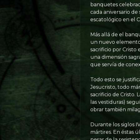
banquetes celebrado
cada aniversario de 
escatológico en el C
Más allá de el banqu
un nuevo elemento. 
sacrificio por Crist
una dimensión sagra
que servía de conex
Todo esto se justifi
Jesucristo, todo már
sacrificio de Crist
las vestiduras) seg
obrar también milag
Durante los siglos IV 
mártires. En éstas ú
pesar de la resisten