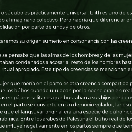
a o súcubo es prácticamente universal. Lilith es uno de 
 al imaginario colectivo. Pero habría que diferenciar ent
olidación por parte de unos y de otros.
aremos su origen sumerio en consonancia con las creenci
 se pensaba que las almas de los hombres y de las muj
aban condenados a acosar al resto de los hombres hasta
ritual apropiado. Este tipo de creencias se mencionan en 
ujer que moría en el parto es otra creencia compartida p
que los búhos cuando ululaban por la noche eran en rea
as en pájaros solitarios que buscaban a sus hijos perdidos
en el parto se convierte en un demonio volador, langsuy
 que el langsuyar original era una especie de búho no
n rabínica. Entre los árabes de Palestina el búho real de l
 influye negativamente en los partos siempre que tiene