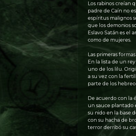
Los rabinos creían
padre de Caín no es
espíritus malignos so
que los demonios so
Eslavo Satán es el 
como de mujeres.
Las primeras formas 
En la lista de un re
uno de los lilu. Ori
a su vez con la fert
parte de los hebreo
De acuerdo con la é
un sauce plantado e
su nido en la base d
con su hacha de bron
terror derribó su c