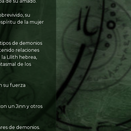
mba de su amado.
obrevivido, su
espíritu de la mujer
s tipos de demonios
tenido relaciones
a Lilith hebrea,
ntasmal de los
n su fuerza
on un Jinn y otros
nares de demonios.