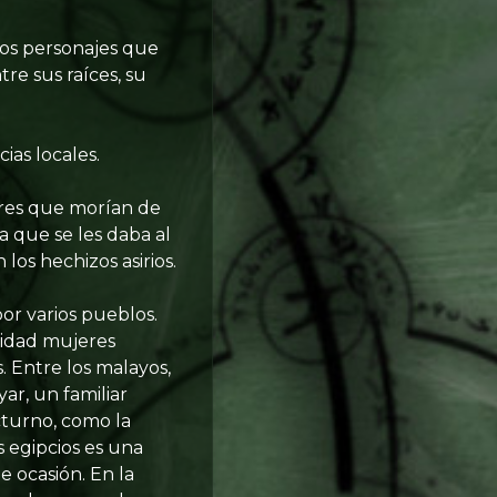
esos personajes que
re sus raíces, su
as locales.
eres que morían de
 que se les daba al
los hechizos asirios.
or varios pueblos.
lidad mujeres
. Entre los malayos,
ar, un familiar
cturno, como la
os egipcios es una
 ocasión. En la