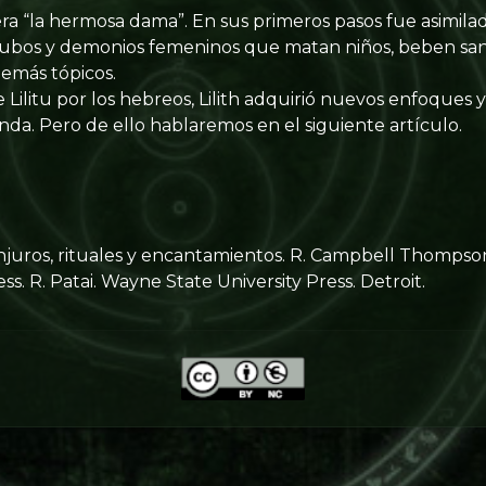
 era “la hermosa dama”. En sus primeros pasos fue asimilad
úcubos y demonios femeninos que matan niños, beben san
emás tópicos.
e Lilitu por los hebreos, Lilith adquirió nuevos enfoques y
a. Pero de ello hablaremos en el siguiente artículo.
njuros, rituales y encantamientos. R. Campbell Thompso
. R. Patai. Wayne State University Press. Detroit.