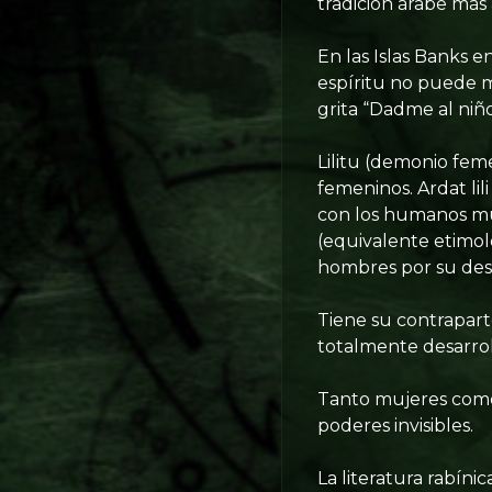
tradición árabe más
En las Islas Banks e
espíritu no puede ma
grita “Dadme al niño
Lilitu (demonio feme
femeninos. Ardat li
con los humanos muc
(equivalente etimoló
hombres por su des
Tiene su contrapart
totalmente desarrolla
Tanto mujeres como 
poderes invisibles.
La literatura rabíni