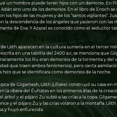
 que un hombre puede tener hijos con un demonio. En Pi
 Adán sino uno de los demonios. En el libro de Enoch se 
n los hijos de las mujeres y de los “santos vigilantes”. Ju
n la descendencia de los ángeles que yacieron con las 
amante de Eva. Y Azazel es conocido como el seductor t
de Lilith aparecen en la cultura sumeria en el tercer mil
y escrita en una tablilla del 2400 a.c, se menciona que Gi
ginariamente los lilu eran demonios de la tormenta y del 
ilidad que traen ambos fenómenos), pero cierta asimilaci
s hizo que se identificara como demonios de la noche.
pica de Gilgamesh, Lilith (Lillake) construyó su casa en
n la ribera del Éufrates en los primeros días de la crea
el árbol y el pájaro Zu subió a las crías a la copa. Gilga
ce y el pájaro Zu y las crías volaron a la montaña. Lilith
asa y huyó enfurecida.