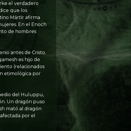
rke el verdadero
dice que los
stino Mártir afirma
mujeres. En el Enoch
anto de hombres
enio antes de Cristo.
lgamesh es hijo de
viento (relacionados
ón etimológica por
 medio del Huluppu,
ción. Un dragón puso
mesh mató al dragón
 afectada por el