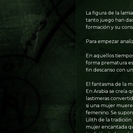
La figura de la lami
tanto juego han dado
formación y su cons
Para empezar analiz
En aquellos tiempos
forma prematura est
fin descanso con un 
El fantasma de la m
En Arabia se creía 
lastimeras convertid
si una mujer muere 
femenino. Se supone
Lilith de la tradició
mujer encantada que