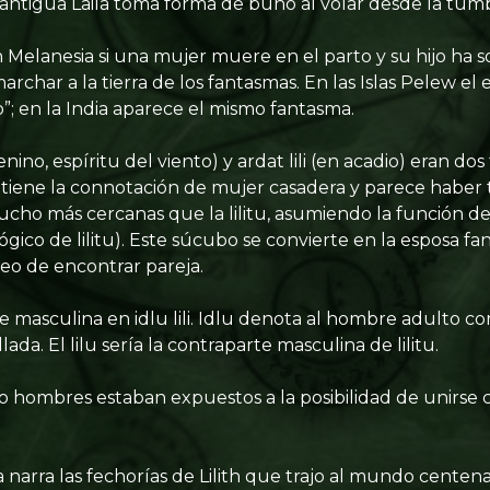
 antigua Laila toma forma de búho al volar desde la tu
n Melanesia si una mujer muere en el parto y su hijo ha s
rchar a la tierra de los fantasmas. En las Islas Pelew el 
”; en la India aparece el mismo fantasma.
nino, espíritu del viento) y ardat lili (en acadio) eran do
li tiene la connotación de mujer casadera y parece haber 
ho más cercanas que la lilitu, asumiendo la función de l
gico de lilitu). Este súcubo se convierte en la esposa fa
eo de encontrar pareja.
e masculina en idlu lili. Idlu denota al hombre adulto co
da. El lilu sería la contraparte masculina de lilitu.
hombres estaban expuestos a la posibilidad de unirse c
ca narra las fechorías de Lilith que trajo al mundo cente